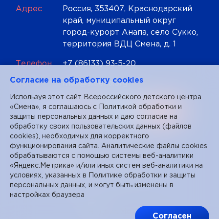
Адрес
Россия, 353407, Краснодарский
край, муниципальный округ
город-курорт Анапа, село Сукко,
территория ВДЦ Смена, д. 1
Телефон
+7 (86133) 93-5-20
Cогласие на обработку cookies
Почта
mail@smena.org
Используя этот сайт Всероссийского детского центра
«Смена», я соглашаюсь с
Политикой обработки и
защиты персональных данных
и даю согласие на
обработку своих пользовательских данных (файлов
cookies), необходимых для корректного
функционирования сайта. Аналитические файлы cookies
обрабатываются с помощью системы веб-аналитики
«Яндекс.Метрика» и/или иных систем веб-аналитики на
условиях, указанных в Политике обработки и защиты
персональных данных, и могут быть изменены в
настройках браузера
Согласен