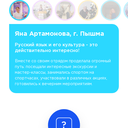
Яна Артамонова, г. Пышма
Русский язык и его культура - это
действительно интересно!
Вместе со своим отрядом проделала огромный
путь: посещали интересные экскурсии и
мастер-классы, занимались спортом на
спортчасах, участвовали в различных акциях,
готовились к вечерним мероприятиям.