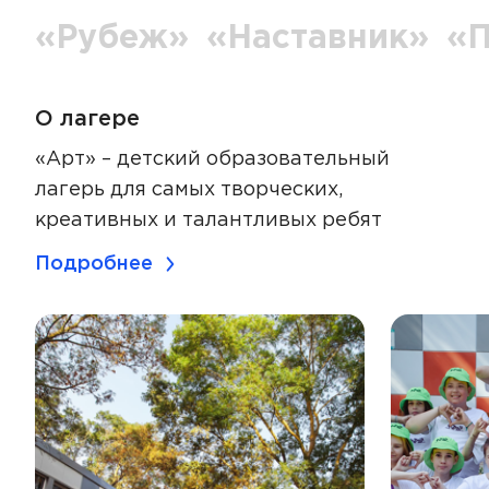
«Рубеж»
«Наставник»
«
О лагере
«Арт» – детский образовательный
лагерь для самых творческих,
креативных и талантливых ребят
Подробнее