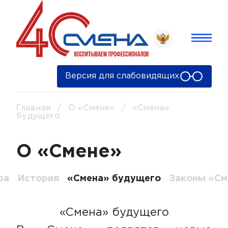
Версия для слабовидящих
Главная
/
О «Смене»
/
«Смена»
будущего
О «Смене»
ра
История
«Смена» будущего
Законы «С
«Смена» будущего