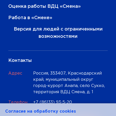
Оценка работы ВДЦ «Смена»
Работа в «Смене»
Версия для людей с ограниченными
возможностями
Контакты
Адрес
Россия, 353407, Краснодарский
край, муниципальный округ
город-курорт Анапа, село Сукко,
территория ВДЦ Смена, д. 1
Телефон
+7 (86133) 93-5-20
Cогласие на обработку cookies
Почта
mail@smena.org