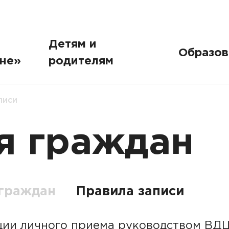
Детям и
Образов
не»
родителям
писи
я граждан
граждан
Правила записи
ции личного приема руководством ВД