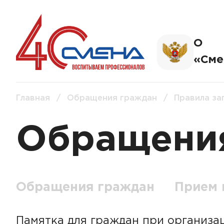
О
«Сме
Главная
/
Обращения граждан
/
Правила за
Обращени
Обращения граждан
Прием 
Памятка для граждан при организа