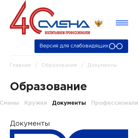
Версия для слабовидящих
Главная
/
Образование
/
Документы
Образование
Смены
Кружки
Документы
Профессионали
Документы