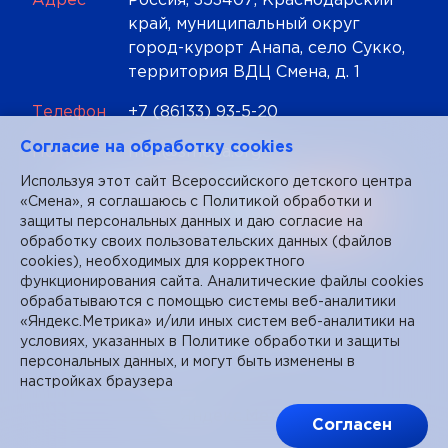
Адрес
Россия, 353407, Краснодарский
край, муниципальный округ
город-курорт Анапа, село Сукко,
территория ВДЦ Смена, д. 1
Телефон
+7 (86133) 93-5-20
Cогласие на обработку cookies
Почта
mail@smena.org
Используя этот сайт Всероссийского детского центра
«Смена», я соглашаюсь с
Политикой обработки и
защиты персональных данных
и даю согласие на
обработку своих пользовательских данных (файлов
cookies), необходимых для корректного
функционирования сайта. Аналитические файлы cookies
обрабатываются с помощью системы веб-аналитики
«Яндекс.Метрика» и/или иных систем веб-аналитики на
условиях, указанных в Политике обработки и защиты
персональных данных, и могут быть изменены в
настройках браузера
Согласен