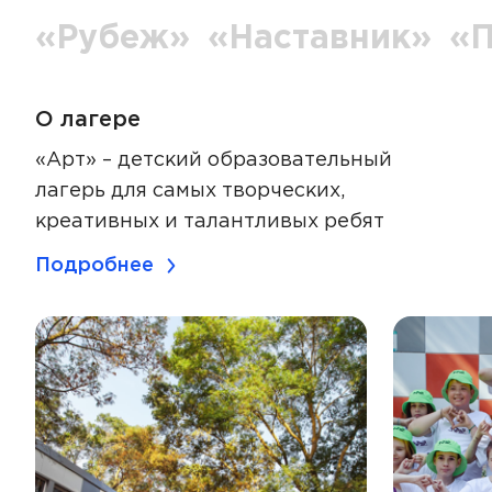
«Рубеж»
«Наставник»
«
О лагере
«Арт» – детский образовательный
лагерь для самых творческих,
креативных и талантливых ребят
Подробнее