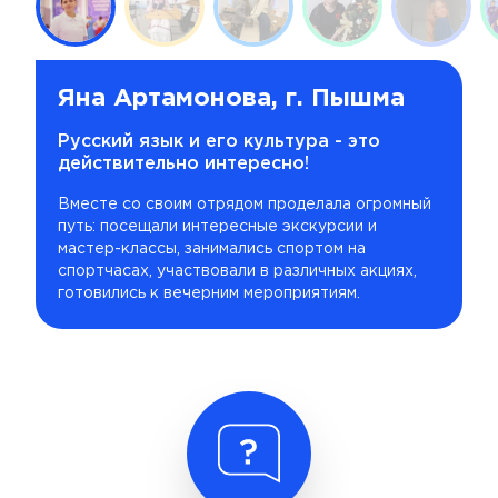
Яна Артамонова, г. Пышма
Русский язык и его культура - это
действительно интересно!
Вместе со своим отрядом проделала огромный
путь: посещали интересные экскурсии и
мастер-классы, занимались спортом на
спортчасах, участвовали в различных акциях,
готовились к вечерним мероприятиям.