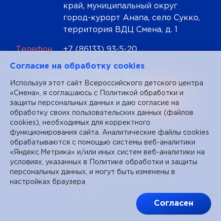
край, муниципальный округ
город-курорт Анапа, село Сукко,
территория ВДЦ Смена, д. 1
Телефон
+7 (86133) 93-5-20
Cогласие на обработку cookies
Почта
mail@smena.org
Используя этот сайт Всероссийского детского центра
«Смена», я соглашаюсь с
Политикой обработки и
защиты персональных данных
и даю согласие на
обработку своих пользовательских данных (файлов
cookies), необходимых для корректного
функционирования сайта. Аналитические файлы cookies
обрабатываются с помощью системы веб-аналитики
«Яндекс.Метрика» и/или иных систем веб-аналитики на
условиях, указанных в Политике обработки и защиты
персональных данных, и могут быть изменены в
настройках браузера
Согласен