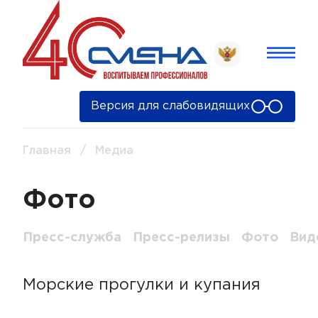
Версия для слабовидящих
Главная
/
Медиа
Фото
Пресс-служба
Пресс-релизы
Фото
Вид
Морские прогулки и купания