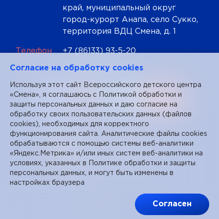
край, муниципальный округ
город-курорт Анапа, село Сукко,
территория ВДЦ Смена, д. 1
Телефон
+7 (86133) 93-5-20
Cогласие на обработку cookies
Почта
mail@smena.org
Используя этот сайт Всероссийского детского центра
«Смена», я соглашаюсь с
Политикой обработки и
защиты персональных данных
и даю согласие на
обработку своих пользовательских данных (файлов
cookies), необходимых для корректного
функционирования сайта. Аналитические файлы cookies
обрабатываются с помощью системы веб-аналитики
«Яндекс.Метрика» и/или иных систем веб-аналитики на
условиях, указанных в Политике обработки и защиты
персональных данных, и могут быть изменены в
настройках браузера
Согласен