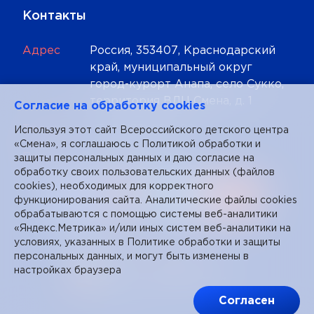
Контакты
Адрес
Россия, 353407, Краснодарский
край, муниципальный округ
город-курорт Анапа, село Сукко,
территория ВДЦ Смена, д. 1
Cогласие на обработку cookies
Телефон
+7 (86133) 93-5-20
Используя этот сайт Всероссийского детского центра
«Смена», я соглашаюсь с
Политикой обработки и
Почта
mail@smena.org
защиты персональных данных
и даю согласие на
обработку своих пользовательских данных (файлов
cookies), необходимых для корректного
функционирования сайта. Аналитические файлы cookies
обрабатываются с помощью системы веб-аналитики
«Яндекс.Метрика» и/или иных систем веб-аналитики на
условиях, указанных в Политике обработки и защиты
персональных данных, и могут быть изменены в
настройках браузера
Согласен