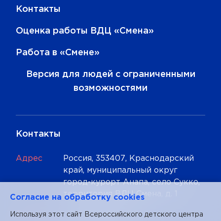
Контакты
Оценка работы ВДЦ «Смена»
Работа в «Смене»
Версия для людей с ограниченными
возможностями
Контакты
Адрес
Россия, 353407, Краснодарский
край, муниципальный округ
город-курорт Анапа, село Сукко,
территория ВДЦ Смена, д. 1
Cогласие на обработку cookies
Телефон
+7 (86133) 93-5-20
Используя этот сайт Всероссийского детского центра